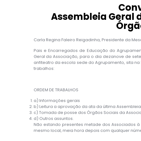
Conv
Assembleia Geral 
Órgã
Carla Regina Faleiro Reigadinha, Presidente da M
Pais e Encarregados de Educação do Agrupamento
Geral da Associação, para o dia dezanove de setemb
anfiteatro da escola sede do Agrupamento, sita na
trabalhos:
ORDEM DE TRABALHOS
a) Informações gerais
b) Leitura a aprovação da ata da última Assemblei
c) Tomada de posse dos Órgãos Sociais da Associ
d) Outros assuntos.
Não estando presentes metade dos Associados à h
mesmo local, meia hora depois com qualquer núme