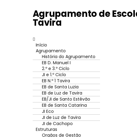
Agrupamento de Escola
Tavira
Início
Agrupamento
História do Agrupamento
EB D. Manuel I
2.º e 3.º Ciclo
JI e 1.º Ciclo
EB N.º 1 Tavira
EB de Santa Luzia
EB de Luz de Tavira
EB/JI de Santo Estêvão
EB de Santa Catarina
JI Eco
JI de Luz de Tavira
JI de Cachopo
Estruturas
Orgãos de Gestão