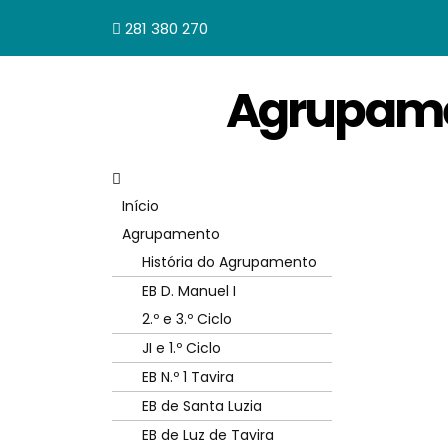
281 380 270
Agrupamen
Início
Agrupamento
História do Agrupamento
EB D. Manuel I
2.º e 3.º Ciclo
JI e 1.º Ciclo
EB N.º 1 Tavira
EB de Santa Luzia
EB de Luz de Tavira