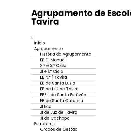
Agrupamento de Escola
Tavira
Início
Agrupamento
História do Agrupamento
EB D. Manuel I
2.º e 3.º Ciclo
JI e 1.º Ciclo
EB N.º 1 Tavira
EB de Santa Luzia
EB de Luz de Tavira
EB/JI de Santo Estêvão
EB de Santa Catarina
JI Eco
JI de Luz de Tavira
JI de Cachopo
Estruturas
Orgãos de Gestão