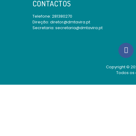
CONTACTOS
Telefone:
281380270
Direção: diretor@dmtavira.pt
Secretaria: secretaria@dmtavira.pt
Copyright © 202
Todos os 