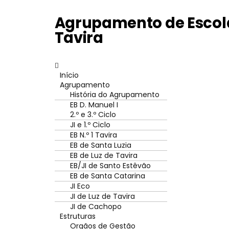
Agrupamento de Escola
Tavira
Início
Agrupamento
História do Agrupamento
EB D. Manuel I
2.º e 3.º Ciclo
JI e 1.º Ciclo
EB N.º 1 Tavira
EB de Santa Luzia
EB de Luz de Tavira
EB/JI de Santo Estêvão
EB de Santa Catarina
JI Eco
JI de Luz de Tavira
JI de Cachopo
Estruturas
Orgãos de Gestão