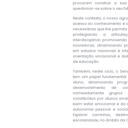
procuram construir a su
questionar-se sobre o seu fu
Neste contexto, o nosso ag
acesso ao conhecimento e 
necessárias que lhe permita
privilegiando a articul
interdisciplinar; promovendo
inovadoras; dinamizando pro
em estudos nacionais e int
orientação vocacional e di
de educação.
Também, neste ciclo, o Serv
tem um papel fundamental 
aluno, dinamizando pro
desenvolvimento de co
nomeadamente grupos d
constituídos por alunos sin
bem-estar emocional e do 
autonomia pessoal e soci
Explorar caminhos
, dest
escolaridade, no âmbito da Or