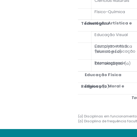
Ciências Naturais
Físico-Química
Educação Artística e Tecnológica
Educação Visual
Complemento à Educação Artística
(Musica e Educação Tecnológica)
Tecnologias de Informação e Comunicação (a)
Educação Física
Educação Moral e Religiosa
(b)
To
(
a
) Disciplinas em funcionamento
(
b
) Disciplina de frequência facult