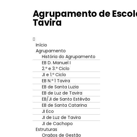
Agrupamento de Escola
Tavira
Início
Agrupamento
História do Agrupamento
EB D. Manuel I
2.º e 3.º Ciclo
JI e 1.º Ciclo
EB N.º 1 Tavira
EB de Santa Luzia
EB de Luz de Tavira
EB/JI de Santo Estêvão
EB de Santa Catarina
JI Eco
JI de Luz de Tavira
JI de Cachopo
Estruturas
Orgãos de Gestão