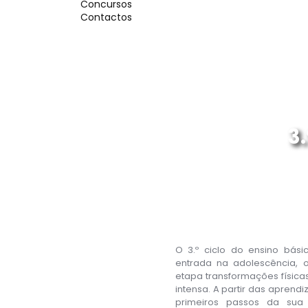
Concursos
Contactos
3.
O 3.º ciclo do ensino básic
entrada na adolescência, 
etapa transformações físicas
intensa. A partir das aprend
primeiros passos da sua 