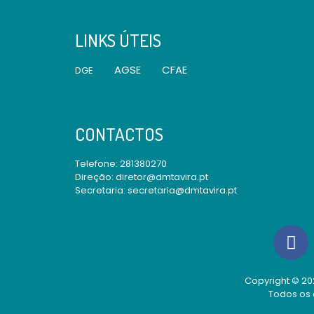
LINKS ÚTEIS
AGSE
CFAE
DGE
CONTACTOS
Telefone:
281380270
Direção: diretor@dmtavira.pt
Secretaria: secretaria@dmtavira.pt
Copyright © 202
Todos os 