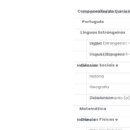
Componentes do Currícu
(Áreas disciplinares/Disciplinas)
Português
Línguas Estrangeiras
Língua Estrangeira I – Inglês
Língua Estrangeira II – Francês/Espanhol
Ciências Sociais e Humanas
História
Geografia
Cidadania e Desenvolvimento (a)
Matemática
Ciências Físicas e Naturais