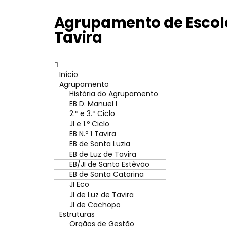
Agrupamento de Escola
Tavira
Início
Agrupamento
História do Agrupamento
EB D. Manuel I
2.º e 3.º Ciclo
JI e 1.º Ciclo
EB N.º 1 Tavira
EB de Santa Luzia
EB de Luz de Tavira
EB/JI de Santo Estêvão
EB de Santa Catarina
JI Eco
JI de Luz de Tavira
JI de Cachopo
Estruturas
Orgãos de Gestão