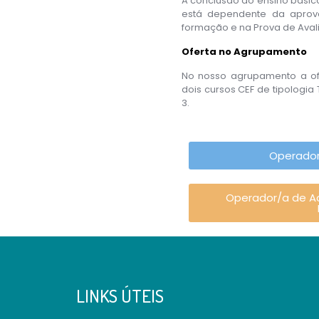
A conclusão do ensino bási
está dependente da apro
formação e na Prova de Avali
Oferta no Agrupamento
No nosso agrupamento a ofe
dois cursos CEF de tipologia 
3.
Operador
Operador/a de A
LINKS ÚTEIS