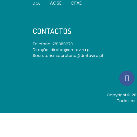
AGSE
CFAE
DGE
CONTACTOS
Telefone:
281380270
Direção: diretor@dmtavira.pt
Secretaria: secretaria@dmtavira.pt
Copyright © 202
Todos os 