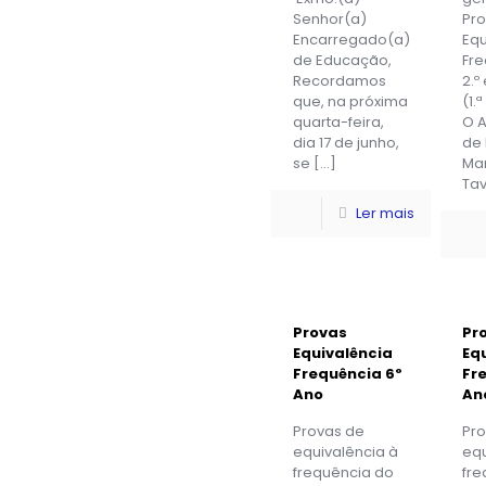
Senhor(a)
Pr
Encarregado(a)
Equ
de Educação,
Fr
Recordamos
2.º
que, na próxima
(1.
quarta-feira,
O 
dia 17 de junho,
de 
se
[…]
Man
Tav
Ler mais
Provas
Pr
Equivalência
Eq
Frequência 6º
Fr
Ano
An
Provas de
Pr
equivalência à
equ
frequência do
fre