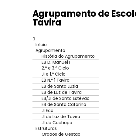
Agrupamento de Escola
Tavira
Início
Agrupamento
História do Agrupamento
EB D. Manuel I
2.º e 3.º Ciclo
JI e 1.º Ciclo
EB N.º 1 Tavira
EB de Santa Luzia
EB de Luz de Tavira
EB/JI de Santo Estêvão
EB de Santa Catarina
JI Eco
JI de Luz de Tavira
JI de Cachopo
Estruturas
Orgãos de Gestão