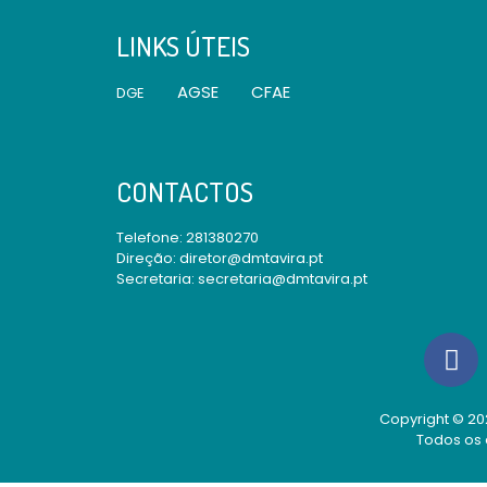
LINKS ÚTEIS
AGSE
CFAE
DGE
CONTACTOS
Telefone:
281380270
Direção: diretor@dmtavira.pt
Secretaria: secretaria@dmtavira.pt
Copyright © 202
Todos os 