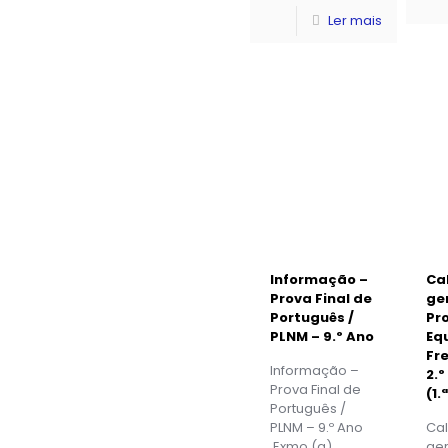
Ler mais
Informação –
Ca
Prova Final de
ge
Português /
Pr
PLNM – 9.º Ano
Eq
Fr
Informação –
2.º
Prova Final de
(1.
Português /
PLNM – 9.º Ano
Ca
Exmo.(a)
ger