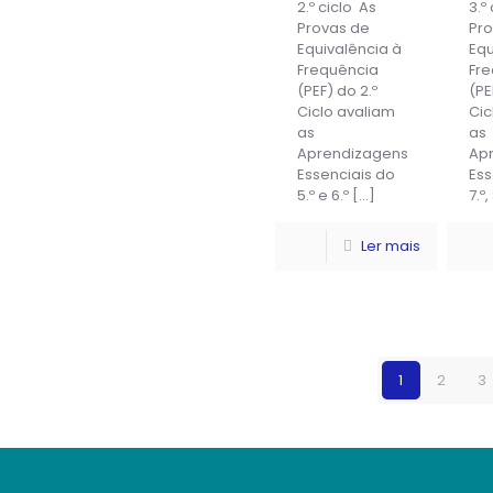
2.º ciclo As
3.º
Provas de
Pr
Equivalência à
Equ
Frequência
Fr
(PEF) do 2.º
(PE
Ciclo avaliam
Cic
as
as
Aprendizagens
Ap
Essenciais do
Ess
5.º e 6.º
[…]
7.º,
Ler mais
1
2
3