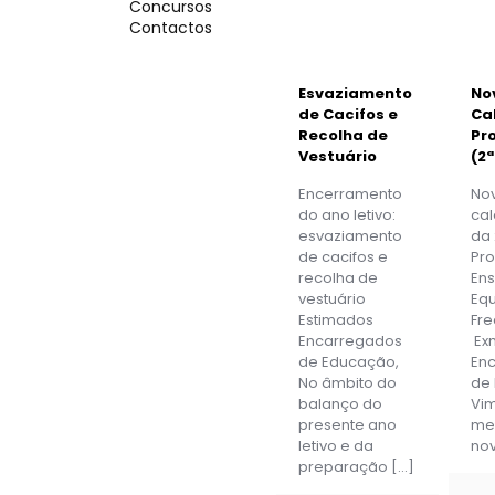
Concursos
Contactos
Esvaziamento
No
de Cacifos e
Ca
Recolha de
Pr
Vestuário
(2
Encerramento
No
do ano letivo:
ca
esvaziamento
da 
de cacifos e
Pro
recolha de
Ens
vestuário
Equ
Estimados
Fr
Encarregados
Ex
de Educação,
En
No âmbito do
de
balanço do
Vim
presente ano
mei
letivo e da
no
preparação
[…]