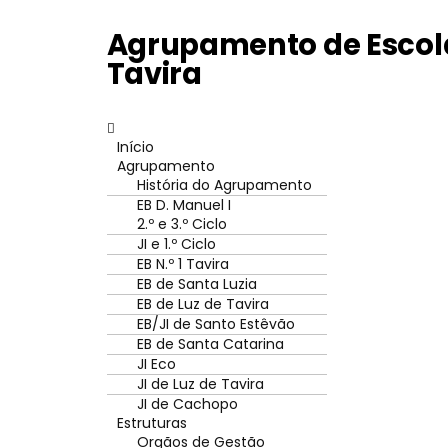
Agrupamento de Escola
Tavira
Início
Agrupamento
História do Agrupamento
EB D. Manuel I
2.º e 3.º Ciclo
JI e 1.º Ciclo
EB N.º 1 Tavira
EB de Santa Luzia
EB de Luz de Tavira
EB/JI de Santo Estêvão
EB de Santa Catarina
JI Eco
JI de Luz de Tavira
JI de Cachopo
Estruturas
Orgãos de Gestão