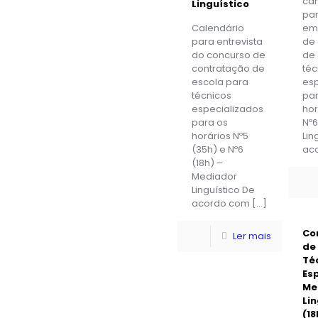
ca
Linguístico
par
Calendário
em
para entrevista
de
do concurso de
de 
contratação de
téc
escola para
esp
técnicos
pa
especializados
hor
para os
Nº6
horários Nº5
Lin
(35h) e Nº6
ac
(18h) –
Mediador
Linguístico De
acordo com
[…]
Co
Ler mais
de
Té
Es
Me
Li
(18