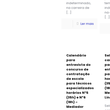
indeterminado,
te
na carreira de
ind
[…]
na 
[…]
Ler mais
Calendário
Se
para
ca
entrevista do
pa
concurso de
en
contratação
pa
de escola
ho
para técnicos
(35
especializados
(18
horários Nº5
Me
(35h) e Nº6
Li
(18h) –
Se
Mediador