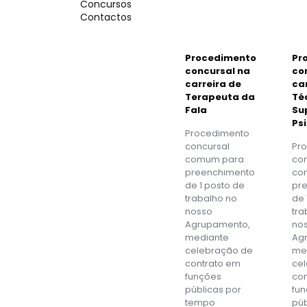
Concursos
Contactos
Procedimento
Pr
concursal na
co
carreira de
ca
Terapeuta da
Té
Fala
Su
Ps
Procedimento
concursal
Pr
comum para
con
preenchimento
co
de 1 posto de
pr
trabalho no
de 
nosso
tra
Agrupamento,
no
mediante
Ag
celebração de
me
contrato em
ce
funções
co
públicas por
fu
tempo
púb