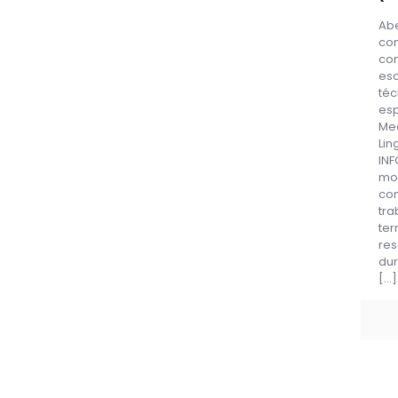
Abe
co
co
es
téc
esp
Me
Lin
IN
mo
con
tra
te
res
dur
[…]