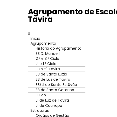
Agrupamento de Escola
Tavira
Início
Agrupamento
História do Agrupamento
EB D. Manuel I
2.º e 3.º Ciclo
JI e 1.º Ciclo
EB N.º 1 Tavira
EB de Santa Luzia
EB de Luz de Tavira
EB/JI de Santo Estêvão
EB de Santa Catarina
JI Eco
JI de Luz de Tavira
JI de Cachopo
Estruturas
Orgãos de Gestão