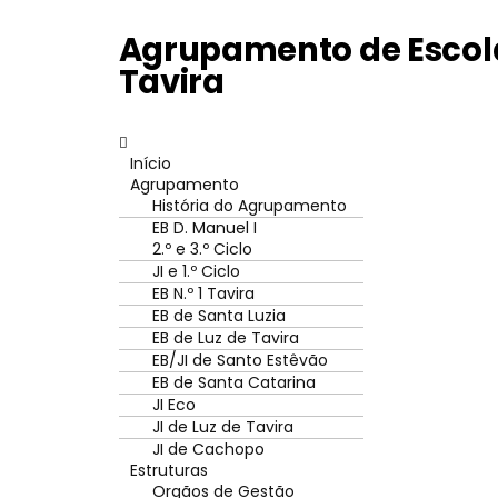
Agrupamento de Escola
Tavira
Início
Agrupamento
História do Agrupamento
EB D. Manuel I
2.º e 3.º Ciclo
JI e 1.º Ciclo
EB N.º 1 Tavira
EB de Santa Luzia
EB de Luz de Tavira
EB/JI de Santo Estêvão
EB de Santa Catarina
JI Eco
JI de Luz de Tavira
JI de Cachopo
Estruturas
Orgãos de Gestão