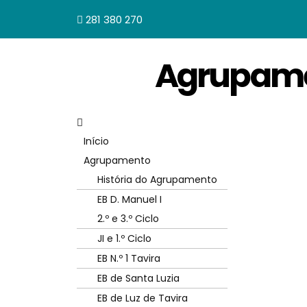
281 380 270
Agrupamen
Início
Agrupamento
História do Agrupamento
EB D. Manuel I
2.º e 3.º Ciclo
JI e 1.º Ciclo
EB N.º 1 Tavira
EB de Santa Luzia
EB de Luz de Tavira