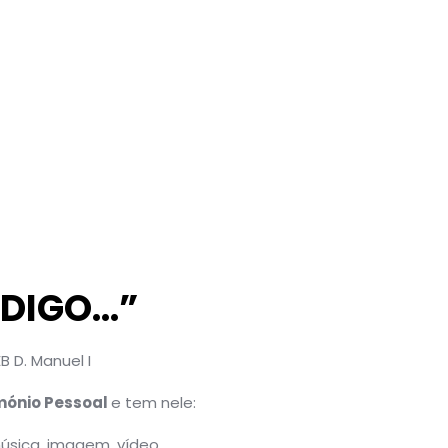
DIGO...”
B D. Manuel I
mónio Pessoal
e tem nele:
música, imagem, vídeo.