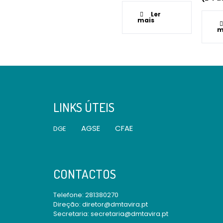
Ler
mais
m
LINKS ÚTEIS
AGSE
CFAE
DGE
CONTACTOS
Telefone:
281380270
Direção: diretor@dmtavira.pt
Secretaria: secretaria@dmtavira.pt