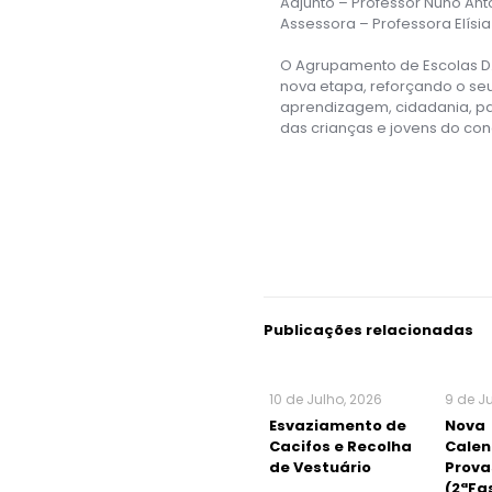
Adjunto – Professor Nuno Ant
Assessora – Professora Elísi
O Agrupamento de Escolas D. M
nova etapa, reforçando o s
aprendizagem, cidadania, pa
das crianças e jovens do con
Publicações relacionadas
10 de Julho, 2026
9 de J
Esvaziamento de
Nova
Cacifos e Recolha
Calen
de Vestuário
Prova
(2ªFa