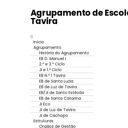
Agrupamento de Escola
Tavira
Início
Agrupamento
História do Agrupamento
EB D. Manuel I
2.º e 3.º Ciclo
JI e 1.º Ciclo
EB N.º 1 Tavira
EB de Santa Luzia
EB de Luz de Tavira
EB/JI de Santo Estêvão
EB de Santa Catarina
JI Eco
JI de Luz de Tavira
JI de Cachopo
Estruturas
Orgãos de Gestão