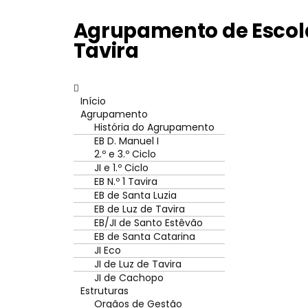
Agrupamento de Escola
Tavira
Início
Agrupamento
História do Agrupamento
EB D. Manuel I
2.º e 3.º Ciclo
JI e 1.º Ciclo
EB N.º 1 Tavira
EB de Santa Luzia
EB de Luz de Tavira
EB/JI de Santo Estêvão
EB de Santa Catarina
JI Eco
JI de Luz de Tavira
JI de Cachopo
Estruturas
Orgãos de Gestão