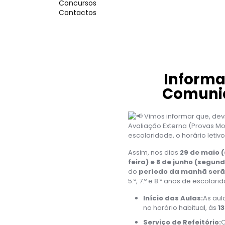
Concursos
Contactos
Informa
Comunid
Vimos informar que, dev
Avaliação Externa (Provas Mo
escolaridade, o horário letiv
Assim, nos dias
29 de maio (
feira) e 8 de junho (segun
do
período da manhã serã
5.º, 7.º e 8.º anos de escolari
Início das Aulas:
As aul
no horário habitual, às
1
Serviço de Refeitório:
O