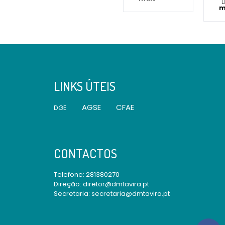
m
LINKS ÚTEIS
AGSE
CFAE
DGE
CONTACTOS
Telefone:
281380270
Direção: diretor@dmtavira.pt
Secretaria: secretaria@dmtavira.pt