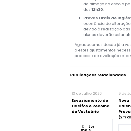
de almoço na escola pod
das
12h30
.
Provas Orais de Inglês
ocorrência de alterações
devido à realização das
alunos deverão estar at
Agradecemos desde já a vo
a estes ajustamentos necess
processo de avaliação exter
Publicações relacionadas
10 de Julho, 2026
9 de J
Esvaziamento de
Nova
Cacifos e Recolha
Calen
de Vestuário
Prova
(2ªFa
Ler
mais