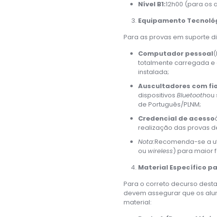
Nível B1:
12h00 (para os 
Equipamento Tecnológ
Para as provas em suporte dig
Computador pessoal
(
totalmente carregada e a
instalada;
Auscultadores com fi
dispositivos
Bluetooth
ou 
de Português/PLNM;
Credencial de acesso
realização das provas d
Nota:
Recomenda-se a uti
ou
wireless
) para maior 
Material Específico p
Para o correto decurso dest
devem assegurar que os alu
material: