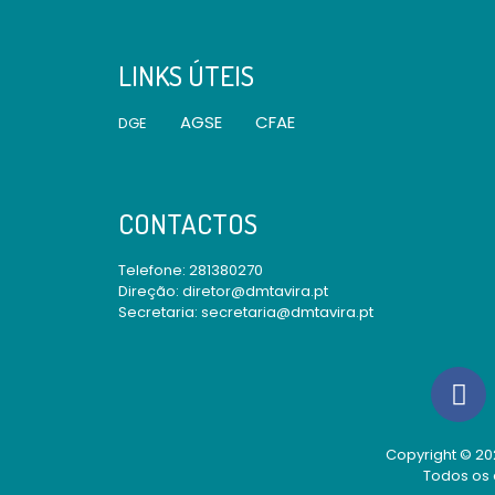
LINKS ÚTEIS
AGSE
CFAE
DGE
CONTACTOS
Telefone:
281380270
Direção: diretor@dmtavira.pt
Secretaria: secretaria@dmtavira.pt
Copyright © 202
Todos os 