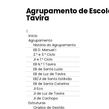
Agrupamento de Escola
Tavira
Início
Agrupamento
História do Agrupamento
EB D. Manuel I
2.º e 3.º Ciclo
JI e 1.º Ciclo
EB N.º 1 Tavira
EB de Santa Luzia
EB de Luz de Tavira
EB/JI de Santo Estêvão
EB de Santa Catarina
JI Eco
JI de Luz de Tavira
JI de Cachopo
Estruturas
Orgãos de Gestão