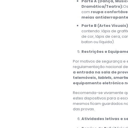
Parte A (Dança, Músic
Dramática/Teatro):
Os
com
roupa confortáve
meias antiderrapant
Parte B (Artes Visuais)
contendo: lápis de grafit
de cor, lápis de cera, ca
baton ou líquida).
Restrições e Equipame
Por motivos de segurança e 
regulamentação nacional d
a entrada na sala de pro
telemóveis,
tablets
,
smartw
equipamento eletrónico n
Recomenda-se vivamente que
estes dispositivos para a es
mesmos ficam guardados nos 
das provas.
Atividades letivas e se