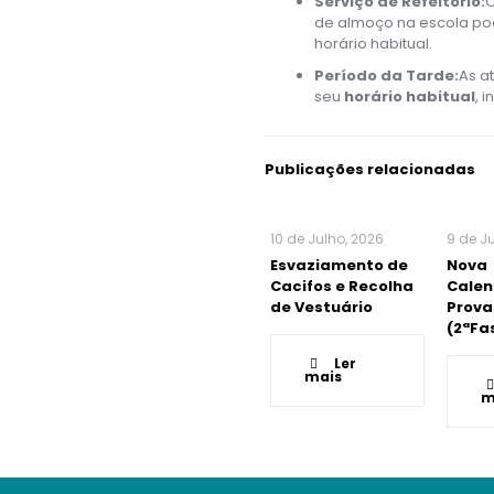
Serviço de Refeitório:
O
de almoço na escola pod
horário habitual.
Período da Tarde:
As a
seu
horário habitual
, 
Publicações relacionadas
10 de Julho, 2026
9 de J
Esvaziamento de
Nova
Cacifos e Recolha
Calen
de Vestuário
Prova
(2ªFa
Ler
mais
m