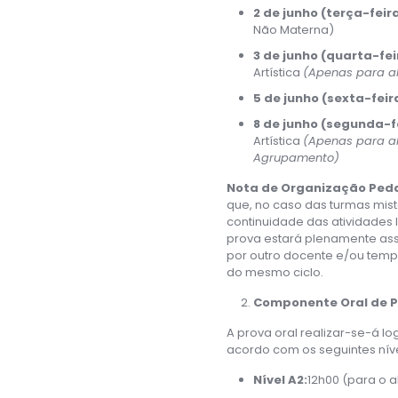
2 de junho (terça-feira
Não Materna)
3 de junho (quarta-fei
Artística
(Apenas para al
5 de junho (sexta-feir
8 de junho (segunda-fe
Artística
(Apenas para al
Agrupamento)
Nota de Organização Peda
que, no caso das turmas mist
continuidade das atividades 
prova estará plenamente a
por outro docente e/ou temp
do mesmo ciclo.
Componente Oral de PL
A prova oral realizar-se-á l
acordo com os seguintes níve
Nível A2:
12h00 (para o 