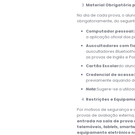
Material Obrigatório 
No dia de cada prova, o alu
obrigatoriamente, do seguint
Computador pessoal
c
a aplicação oficial das 
Auscultadores com fi
auscultadores
Bluetooth
as provas de Inglês e P
Cartão Escolar
do aluno
Credencial de acesso
previamente aquando da
Nota:
Sugere-se a utiliz
Restrições e Equipame
Por motivos de segurança e
provas de avaliação externa
entrada na sala de prova
telemóveis,
tablets
,
smartw
equipamento eletrónico n