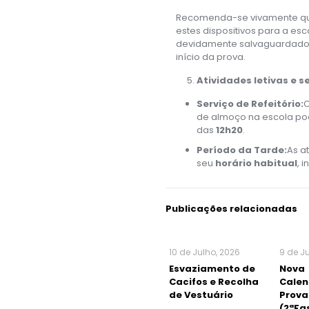
Recomenda-se vivamente que
estes dispositivos para a es
devidamente salvaguardados
início da prova.
Atividades letivas e se
Serviço de Refeitório:
O
de almoço na escola pod
das
12h20
.
Período da Tarde:
As a
seu
horário habitual
, 
Publicações relacionadas
10 de Julho, 2026
9 de J
Esvaziamento de
Nova
Cacifos e Recolha
Calen
de Vestuário
Prova
(2ªFa