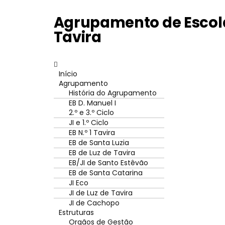
Agrupamento de Escola
Tavira
Início
Agrupamento
História do Agrupamento
EB D. Manuel I
2.º e 3.º Ciclo
JI e 1.º Ciclo
EB N.º 1 Tavira
EB de Santa Luzia
EB de Luz de Tavira
EB/JI de Santo Estêvão
EB de Santa Catarina
JI Eco
JI de Luz de Tavira
JI de Cachopo
Estruturas
Orgãos de Gestão