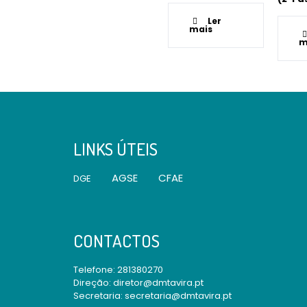
Ler
mais
m
LINKS ÚTEIS
AGSE
CFAE
DGE
CONTACTOS
Telefone:
281380270
Direção: diretor@dmtavira.pt
Secretaria: secretaria@dmtavira.pt