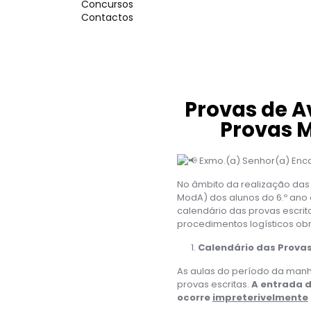
Concursos
Contactos
Provas de A
Provas M
Exmo.(a) Senhor(a) Enc
No âmbito da realização das 
ModA) dos alunos do 6.º ano 
calendário das provas escrit
procedimentos logísticos ob
Calendário das Provas
As aulas do período da manh
provas escritas.
A entrada d
ocorre
impreterivelmente