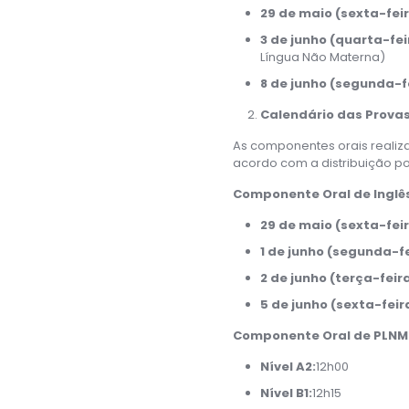
29 de maio (sexta-feir
3 de junho (quarta-fei
Língua Não Materna)
8 de junho (segunda-fe
Calendário das Provas
As componentes orais realiz
acordo com a distribuição por
Componente Oral de Inglês 
29 de maio (sexta-feir
1 de junho (segunda-fe
2 de junho (terça-feira
5 de junho (sexta-feir
Componente Oral de PLNM (
Nível A2:
12h00
Nível B1:
12h15