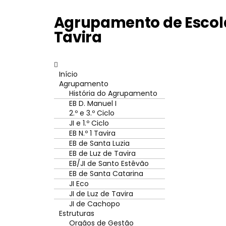
Agrupamento de Escola
Tavira
Início
Agrupamento
História do Agrupamento
EB D. Manuel I
2.º e 3.º Ciclo
JI e 1.º Ciclo
EB N.º 1 Tavira
EB de Santa Luzia
EB de Luz de Tavira
EB/JI de Santo Estêvão
EB de Santa Catarina
JI Eco
JI de Luz de Tavira
JI de Cachopo
Estruturas
Orgãos de Gestão