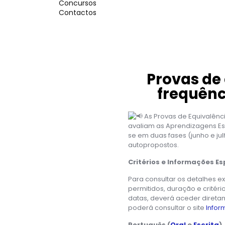
Concursos
Contactos
Provas de
frequênci
As Provas de Equivalênci
avaliam as Aprendizagens Esse
se em duas fases (junho e ju
autopropostos.
Critérios e Informações Es
Para consultar os detalhes ex
permitidos, duração e critéri
datas, deverá aceder diretam
poderá consultar o site
Infor
Português (
Oral
e
Escrita
)