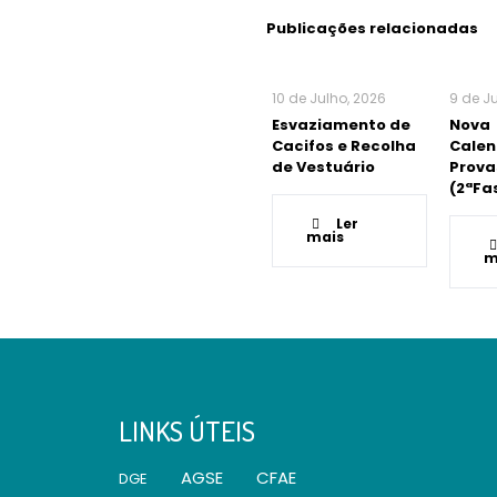
Publicações relacionadas
10 de Julho, 2026
9 de J
Esvaziamento de
Nova
Cacifos e Recolha
Calen
de Vestuário
Prova
(2ªFa
Ler
mais
m
LINKS ÚTEIS
AGSE
CFAE
DGE