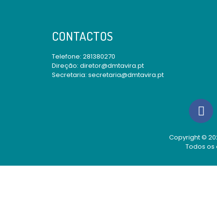
CONTACTOS
Telefone:
281380270
Direção: diretor@dmtavira.pt
Secretaria: secretaria@dmtavira.pt
Copyright © 202
Todos os 