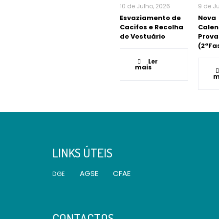
10 de Julho, 2026
9 de J
Esvaziamento de
Nova
Cacifos e Recolha
Calen
de Vestuário
Prova
(2ªFa
Ler
mais
m
LINKS ÚTEIS
AGSE
CFAE
DGE
CONTACTOS