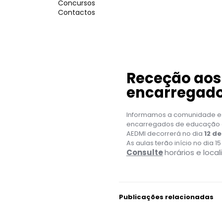
Concursos
Contactos
Receção aos
encarregado
Informamos a comunidade es
encarregados de educação do 
AEDMI decorrerá no dia
12 d
As aulas terão início no dia 1
Consulte
horários e loca
Publicações relacionadas