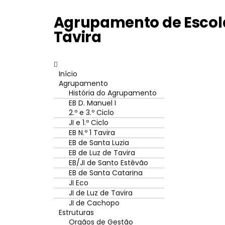
Agrupamento de Escola
Tavira
Início
Agrupamento
História do Agrupamento
EB D. Manuel I
2.º e 3.º Ciclo
JI e 1.º Ciclo
EB N.º 1 Tavira
EB de Santa Luzia
EB de Luz de Tavira
EB/JI de Santo Estêvão
EB de Santa Catarina
JI Eco
JI de Luz de Tavira
JI de Cachopo
Estruturas
Orgãos de Gestão