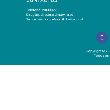
Telefone:
281380270
Direção: diretor@dmtavira.pt
Secretaria: secretaria@dmtavira.pt
Copyright © 202
Todos os 